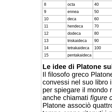
8
octa
40
9
ennea
50
10
deca
60
11
hendeca
70
12
dodeca
80
13
triskaideca
90
14
tetrakaideca
100
15
pentakaideca
Le idee di Platone su
Il filosofo greco Platone
convessi nel suo libro i
per spiegare il mondo 
anche chiamati
figure
Platone associò quattro