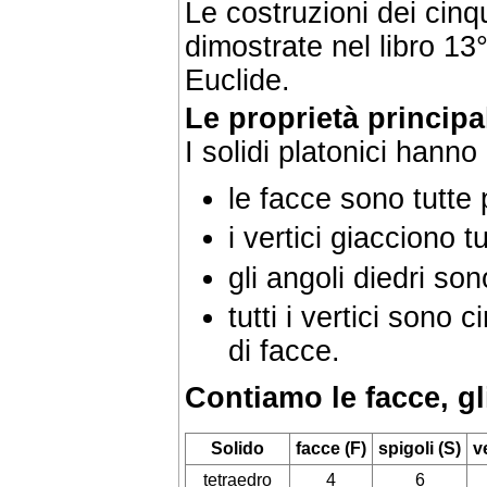
Le costruzioni dei cinq
dimostrate nel libro 13
Euclide.
Le proprietà principal
I solidi platonici hanno
le facce sono tutte 
i vertici giacciono t
gli angoli diedri sono
tutti i vertici sono
di facce.
Contiamo le facce, gli
Solido
facce (F)
spigoli (S)
ve
tetraedro
4
6