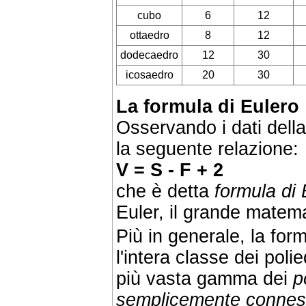
cubo
6
12
ottaedro
8
12
dodecaedro
12
30
icosaedro
20
30
La formula di Eulero
Osservando i dati della
la seguente relazione:
V = S - F + 2
che è detta
formula di 
Euler, il grande matem
Più in generale, la for
l'intera classe dei pol
più vasta gamma dei
p
semplicemente conne