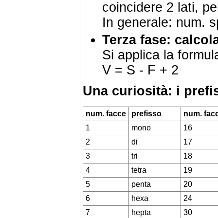
coincidere 2 lati, pe
In generale: num. sp
Terza fase: calcola
Si applica la formul
V = S - F + 2
Una curiosità: i prefi
num. facce
prefisso
num. fac
1
mono
16
2
di
17
3
tri
18
4
tetra
19
5
penta
20
6
hexa
24
7
hepta
30