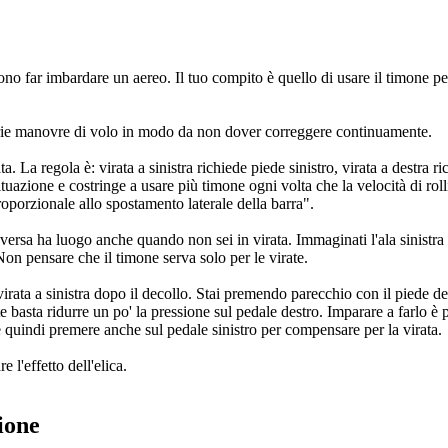
ono far imbardare un aereo. Il tuo compito è quello di usare il timone p
varie manovre di volo in modo da non dover correggere continuamente.
ata. La regola è: virata a sinistra richiede piede sinistro, virata a destra
situazione e costringe a usare più timone ogni volta che la velocità di ro
oporzionale allo spostamento laterale della barra".
inversa ha luogo anche quando non sei in virata. Immaginati l'ala sinistra
 Non pensare che il timone serva solo per le virate.
rata a sinistra dopo il decollo. Stai premendo parecchio con il piede dest
e basta ridurre un po' la pressione sul pedale destro. Imparare a farlo è p
a e quindi premere anche sul pedale sinistro per compensare per la virata.
 l'effetto dell'elica.
ione