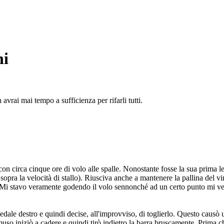
ni
 avrai mai tempo a sufficienza per rifarli tutti.
on circa cinque ore di volo alle spalle. Nonostante fosse la sua prima 
sopra la velocità di stallo). Riusciva anche a mantenere la pallina del v
à. Mi stavo veramente godendo il volo sennonché ad un certo punto mi v
l pedale destro e quindi decise, all'improvviso, di toglierlo. Questo caus
l muso iniziò a cadere e quindi tirò indietro la barra bruscamente. Prima