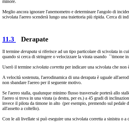
minore.
Meglio ancora ignorare l'anemometro e determinare l'angolo di incidenz
scivolata l'aereo scenderà lungo una traiettoria più ripida. Cerca di i
11.3
Derapate
Il termine
derapata
si riferisce ad un tipo particolare di scivolata in c
quando si cerca di stringere o velocizzare la virata usando ``timone in 
Userò il termine
scivolata corretta
per indicare una scivolata che non 
A velocità sostenuta, l'aerodinamica di una derapata è uguale all'aerodin
non sbandare l'aereo per il seguente motivo.
Se l'aereo stalla, qualunque minimo flusso trasversale porterà allo stallo
l'aereo si trova in una virata (a destra, per es.) a 45 gradi di inclinazion
invece il pilota da timone in alto (per esempio, premendo sul pedale des
all'assetto a coltello).
Con le ali livellate si può eseguire una scivolata corretta a sinistra o a