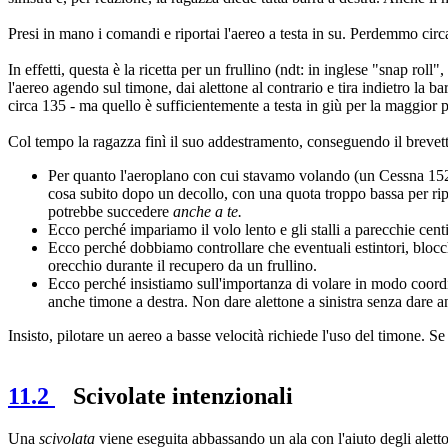
Presi in mano i comandi e riportai l'aereo a testa in su. Perdemmo circ
In effetti, questa è la ricetta per un frullino (ndt: in inglese "snap 
l'aereo agendo sul timone, dai alettone al contrario e tira indietro la
circa 135 - ma quello è sufficientemente a testa in giù per la maggior 
Col tempo la ragazza finì il suo addestramento, conseguendo il brevet
Per quanto l'aeroplano con cui stavamo volando (un Cessna 152)
cosa subito dopo un decollo, con una quota troppo bassa per ripre
potrebbe succedere
anche a te.
Ecco perché impariamo il volo lento e gli stalli a parecchie centi
Ecco perché dobbiamo controllare che eventuali estintori, blocchi
orecchio durante il recupero da un frullino.
Ecco perché insistiamo sull'importanza di volare in modo coordin
anche timone a destra. Non dare alettone a sinistra senza dare a
Insisto, pilotare un aereo a basse velocità richiede l'uso del timone. S
11.2
Scivolate intenzionali
Una
scivolata
viene eseguita abbassando un ala con l'aiuto degli aletto