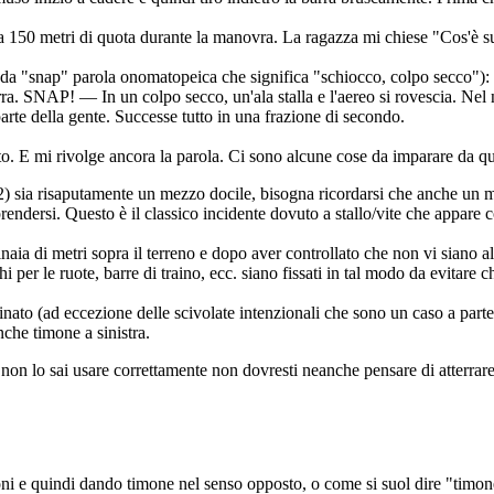
a 150 metri di quota durante la manovra. La ragazza mi chiese "Cos'è suc
roll", da "snap" parola onomatopeica che significa "schiocco, colpo secco"
 barra. SNAP! — In un colpo secco, un'ala stalla e l'aereo si rovescia. N
parte della gente. Successe tutto in una frazione di secondo.
to. E mi rivolge ancora la parola. Ci sono alcune cose da imparare da q
 sia risaputamente un mezzo docile, bisogna ricordarsi che anche un mi
ndersi. Questo è il classico incidente dovuto a stallo/vite che appare cos
naia di metri sopra il terreno e dopo aver controllato che non vi siano alt
 per le ruote, barre di traino, ecc. siano fissati in tal modo da evitare
ato (ad eccezione delle scivolate intenzionali che sono un caso a parte).
nche timone a sinistra.
e non lo sai usare correttamente non dovresti neanche pensare di atterrare
ni e quindi dando timone nel senso opposto, o come si suol dire "timone i