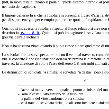
(ndt, in molti testi in italiano si parla di "piede esterno(interno)" al p
nel resto del capitolo).
Il timone deflesso fa sì che la fusoliera si presenti al flusso d'aria relat
per dissipare energia, per esempio per perdere quota più rapidamente i
Quando si intraversa la fusoliera rispetto al flusso relativo si crea no
descritto in
sezione 8.10
. Quindi, si può immaginare la scivolata come 
(per via dell'ala inclinata).
Non si ha nessuna virata quando il pilota riesce a dare quel tanto di ti
La scivolata diritta serve per atterrare con il vento al traverso, come de
viri. Il concetto è che l'inclinazione dell'ala determina la direzione in c
traverso, la direzione di volo
e
l'asse dell'aereo OK entrambi allineati c
Le definizioni di scivolata "a sinistra" e scivolata "a destra" sono alqua
SI
- l'aereo si muove verso un qualche punto a sinistra del mu
- l'aria investe il lato sinistro della fusoliera
- la pallina del virosbandometro è a sinistra
- se si tratta di scivolata diritta, le ali sono inclinate a sinistr