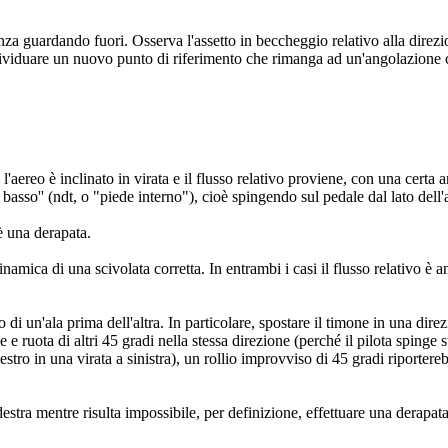
a guardando fuori. Osserva l'assetto in beccheggio relativo alla direzi
ndividuare un nuovo punto di riferimento che rimanga ad un'angolazione c
ui l'aereo è inclinato in virata e il flusso relativo proviene, con una cert
basso'' (ndt, o "piede interno"), cioè spingendo sul pedale dal lato dell'
è una derapata.
amica di una scivolata corretta. In entrambi i casi il flusso relativo è ang
 di un'ala prima dell'altra. In particolare, spostare il timone in una dire
e e ruota di altri 45 gradi nella stessa direzione (perché il pilota spinge s
tro in una virata a sinistra), un rollio improvviso di 45 gradi riportereb
 destra mentre risulta impossibile, per definizione, effettuare una derapata