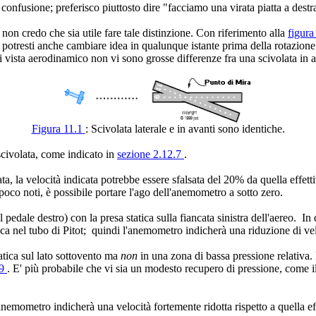
confusione; preferisco piuttosto dire "facciamo una virata piatta a destra
 non credo che sia utile fare tale distinzione. Con riferimento alla
figura
 ma potresti anche cambiare idea in qualunque istante prima della rotazio
di vista aerodinamico non vi sono grosse differenze fra una scivolata in a
Figura 11.1
: Scivolata laterale e in avanti sono identiche.
scivolata, come indicato in
sezione 2.12.7
.
a, la velocità indicata potrebbe essere sfalsata del 20% da quella effetti
 poco noti, è possibile portare l'ago dell'anemometro a sotto zero.
 pedale destro) con la presa statica sulla fiancata sinistra dell'aereo. In 
ica nel tubo di Pitot; quindi l'anemometro indicherà una riduzione di vel
tatica sul lato sottovento ma
non
in una zona di bassa pressione relativa. 
.9
. E' più probabile che vi sia un modesto recupero di pressione, come i
anemometro indicherà una velocità fortemente ridotta rispetto a quella eff