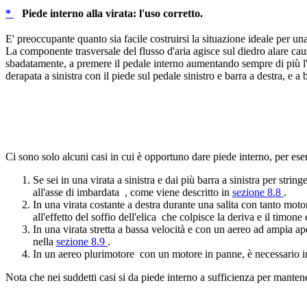
*
Piede interno alla virata: l'uso corretto.
E' preoccupante quanto sia facile costruirsi la situazione ideale per una
La componente trasversale del flusso d'aria agisce sul diedro alare caus
sbadatamente, a premere il pedale interno aumentando sempre di più l'incl
derapata a sinistra con il piede sul pedale sinistro e barra a destra, e
Ci sono solo alcuni casi in cui è opportuno dare piede interno, per es
Se sei in una virata a sinistra e dai più barra a sinistra per stri
all'asse di imbardata , come viene descritto in
sezione 8.8
.
In una virata costante a destra durante una salita con tanto mot
all'effetto del soffio dell'elica che colpisce la deriva e il timon
In una virata stretta a bassa velocità e con un aereo ad ampia ap
nella
sezione 8.9
.
In un aereo plurimotore con un motore in panne, è necessario incl
Nota che nei suddetti casi si da piede interno a sufficienza per manten