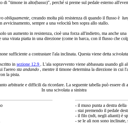
osto di "timone in alto(basso)", perché si preme sul pedale esterno all'eve
ivo
obliquamente,
creando molta più resistenza di quando il flusso è
lu
n avvicinamento, sempre a una velocità ben sopra allo stallo.
n solo un aumento in resistenza, cioè una forza all'indietro, ma anche una
una virata piatta in una direzione (come in barca, con il flusso che colp
mone sufficiente a contrastare l'ala inclinata. Questa viene detta
scivolata
scritto in
sezione 12.9
. L'ala sopravvento viene abbassata usando gli al
ui l'aereo
sta andando
, mentre il timone determina la direzione in cui l'
on la pista.
nto arbitrarie e difficili da ricordare. La seguente tabella può essere di a
In una scivolata a sinistra
so
- il muso punta a destra della
- stai premendo il pedale dest
- il filo (ndt, negli alianti) è 
a
- se le ali non sono inclinate,