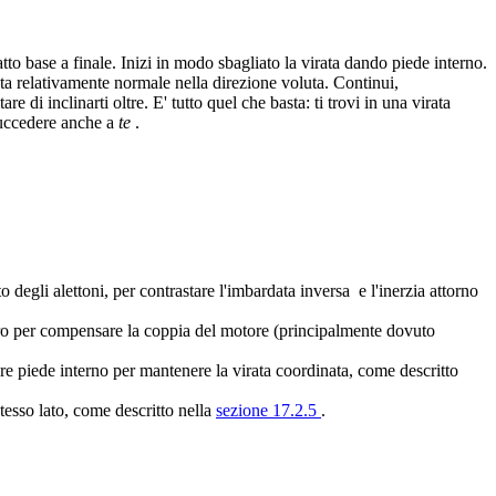
atto base a finale. Inizi in modo sbagliato la virata dando piede interno.
rata relativamente normale nella direzione voluta. Continui,
 di inclinarti oltre. E' tutto quel che basta: ti trovi in una virata
 succedere anche a
te
.
o degli alettoni, per contrastare l'imbardata inversa e l'inerzia attorno
estro per compensare la coppia del motore (principalmente dovuto
are piede interno per mantenere la virata coordinata, come descritto
tesso lato, come descritto nella
sezione 17.2.5
.