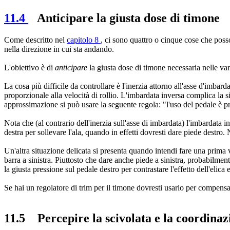
11.4
Anticipare la giusta dose di timone
Come descritto nel
capitolo 8
, ci sono quattro o cinque cose che poss
nella direzione in cui sta andando.
L'obiettivo è di
anticipare
la giusta dose di timone necessaria nelle 
La cosa più difficile da controllare è l'inerzia attorno all'asse d'imbard
proporzionale alla velocità di rollio. L'imbardata inversa complica la 
approssimazione si può usare la seguente regola: "l'uso del pedale è pr
Nota che (al contrario dell'inerzia sull'asse di imbardata) l'imbardata 
destra per sollevare l'ala, quando in effetti dovresti dare piede destro.
Un'altra situazione delicata si presenta quando intendi fare una prima vi
barra a sinistra. Piuttosto che dare anche piede a sinistra, probabilment
la giusta pressione sul pedale destro per contrastare l'effetto dell'elic
Se hai un regolatore di trim per il timone dovresti usarlo per compensare
11.5
Percepire la scivolata e la coordinaz