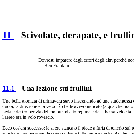
11
Scivolate, derapate, e frulli
Dovresti imparare dagli errori degli altri perché non
— Ben Franklin
11.1
Una lezione sui frullini
Una bella giornata di primavera stavo insegnando ad una studentessa c
quota, la direzione e la velocità che le avevo indicato (a qualche nodo 
pedale destro per via del motore ad alto regime e della bassa velocit
l'aereo era in volo rovescio.
Ecco cos'era successo: le si era stancato il piede a furia di tenerlo su
sinistra e, per reazione, la ragazza diede tutta barra a destra. Anche i