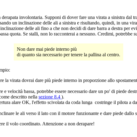
 derapata involontaria. Supponi di dover fare una virata a sinistra dal tr
ando un inclinazione delle ali a sinistra e risultando, quindi, in una vi
inazione delle ali fino a che non decidi di dare barra a destra per evitare
 a bassa quota. Se stalli, non lo racconterai a nessuno. Credimi, potrebbe
Non dare mai piede interno più
di quanto sia necessario per tenere la pallina al centro.
empio:
ngere la virata dovrai dare più piede interno in proporzione allo spostament
ore e velocità bassa, potrebbe essere necessario dare un po' di piede d
e come descritto nella
sezione 8.4
).
ertura alare OK, l'effetto scivolata da coda lunga costringe il pilota a d
inare le ali verso il lato con il motore funzionante e dare piede dallo s
ere il volo coordinato. Attenzione a non derapare!