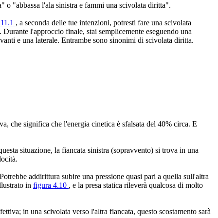
" o "abbassa l'ala sinistra e fammi una scivolata diritta".
 11.1
, a seconda delle tue intenzioni, potresti fare una scivolata
ne. Durante l'approccio finale, stai semplicemente eseguendo una
vanti e una laterale. Entrambe sono sinonimi di scivolata diritta.
va, che significa che l'energia cinetica è sfalsata del 40% circa. E
questa situazione, la fiancata sinistra (sopravvento) si trova in una
ocità.
Potrebbe addirittura subire una pressione quasi pari a quella sull'altra
llustrato in
figura 4.10
, e la presa statica rileverà qualcosa di molto
ettiva; in una scivolata verso l'altra fiancata, questo scostamento sarà