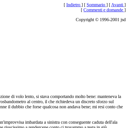
[
Indietro
] [
Sommario
] [
Avanti
]
[
Commenti e domande
]
Copyright © 1996-2001 jsd
lezione di volo lento, si stava comportando molto bene: manteneva la
irosbandometro al centro, il che richiedeva un discreto sforzo sul
enne il dubbio che forse qualcosa non andava bene; mi resi conto che
ò un'improvvisa imbardata a sinistra con conseguente caduta dell'ala
 che riuscissimo a rendercene conto ci trovammo a testa in giù.