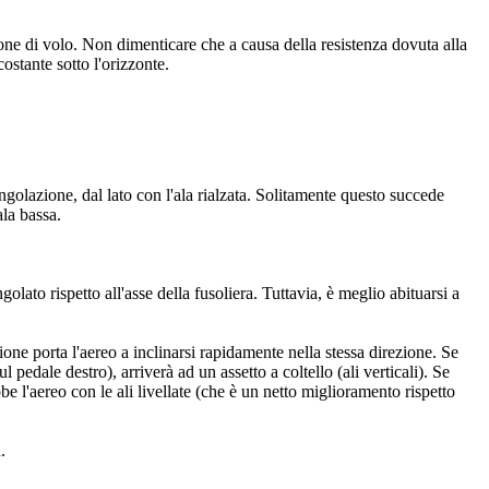
one di volo. Non dimenticare che a causa della resistenza dovuta alla
ostante sotto l'orizzonte.
a angolazione, dal lato con l'ala rialzata. Solitamente questo succede
ala bassa.
olato rispetto all'asse della fusoliera. Tuttavia, è meglio abituarsi a
zione porta l'aereo a inclinarsi rapidamente nella stessa direzione. Se
ul pedale destro), arriverà ad un assetto a coltello (ali verticali). Se
be l'aereo con le ali livellate (che è un netto miglioramento rispetto
.