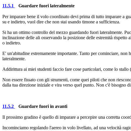
11.5.1
Guardare fuori lateralmente
Per imparare bene il volo coordinato devi prima di tutto imparare a gu
su e indietro, vuol dire che non stai usando timone a sufficienza.
Si ha un ottimo controllo del mezzo guardando fuori lateralmente. Puoi 
inclinazione delle ali osservando la posizione delle estremità rispetto 
o indietro.
E' un'abitudine estremamente importante. Tanto per cominciare, non hai 
lateralmente.
Addirittura ai miei studenti faccio fare cose particolari, come lo stallo
Non essere fissato con gli strumenti, come quei piloti che non riescono
dalla tua direzione iniziale e vira verso quel punto. Non c'è bisogno d
11.5.2
Guardare fuori in avanti
Il prossimo gradino è quello di imparare a percepire una corretta coord
Incominciamo regolando l'aereo in volo livellato, ad una velocità ragi