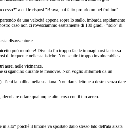
cesso?" a cui le risposi "Brava, hai fatto proprio un bel frullino".
): partendo da una velocità appena sopra lo stallo, imbarda rapidamente
el nostro caso non ci rovesciammo esattamente di 180 gradi - "solo" di
uesta disavventura:
cetto può mordere! Diventa fin troppo facile immaginarsi la stessa
ì di frequente nelle statistiche. Non sentirti troppo invulnerabile -
ri aerei nelle vicinanze.
 che si sgancino durante le manovre. Non voglio sfilarmeli da un
 Tieni la pallina nella sua tana. Non dare alettone a destra senza dare
, decollare o fare qualunque altra cosa con il tuo aereo.
n alto" poiché il timone va spostato dallo stesso lato dell'ala alzata