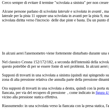
Cerco sempre di evitare il termine "scivolata a sinistra" per non creare 
Alcune persone parlano di
scivolata laterale
e
scivolata in avanti
, ma
laterale per la pista 11 oppure una scivolata in avanti per la pista 9,
scivolata diritta verso l'incrocio delle due piste e basta. Da un punto 
In alcuni aerei l'anemometro viene fortemente disturbato durante una 
Nel classico Cessna 152/172/182, a seconda dell'intensità della scivolat
questo potrebbe di per se essere fonte di seri problemi. In alcuni aerei
Supponi di trovarti in una scivolata a sinistra (quindi stai spingendo sul
zona di alta pressione relativa che annulla parte della pressione dinam
Ora supponi di trovarti in una scivolata a destra, quindi con la porta s
fiancata, per via del recupero di pressione , come indicato in
figura 4
vicino alla pressione statica effettiva.
Riassumendo: in una scivolata verso la fiancata con la presa statica, l'