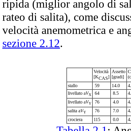
ripida (miglior angolo di sal
rateo di salita), come discu
velocità anemometrica e ang
sezione 2.12
.
Velocità
Assetto
C
[K
]
[gradi]
(
CAS
stallo
59
14.0
4
livellato a
V
64
8.5
4
X
livellato a
V
76
4.0
4
Y
salita a
V
76
7.0
4
Y
crociera
115
0.0
4
Tabella 2.1
: Ang